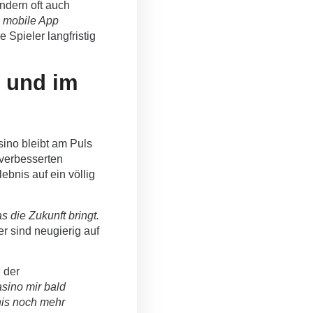
ondern oft auch
e mobile App
 Spieler langfristig
 und im
ino bleibt am Puls
 verbesserten
bnis auf ein völlig
 die Zukunft bringt.
r sind neugierig auf
 der
asino mir bald
nis noch mehr