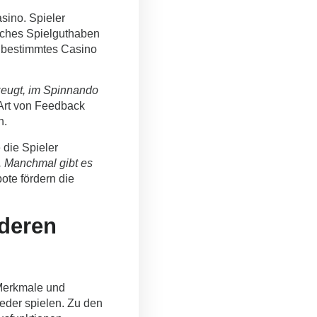
sino. Spieler
liches Spielguthaben
in bestimmtes Casino
zeugt, im Spinnando
Art von Feedback
n.
 die Spieler
. Manchmal gibt es
te fördern die
nderen
 Merkmale und
eder spielen. Zu den