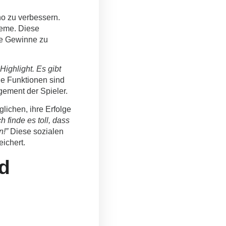
o zu verbessern.
teme. Diese
he Gewinne zu
ighlight. Es gibt
e Funktionen sind
gement der Spieler.
glichen, ihre Erfolge
ch finde es toll, dass
n!”
Diese sozialen
ichert.
d