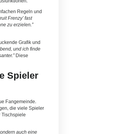
usfunktionen.
einfachen Regeln und
ruit Frenzy’ fast
ne zu erzielen.”
ruckende Grafik und
bend, und ich finde
anter.”
Diese
e Spieler
reue Fangemeinde.
en, die viele Spieler
r Tischspiele
, sondern auch eine