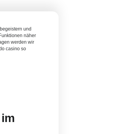
 begeistern und
 Funktionen näher
ragen werden wir
do casino
so
 im