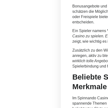
Bonusangebote und P
schätzen die Möglich
oder Freispiele biet
entscheiden.
Ein Spieler namens *
Casino zu spielen. E
zeigt, wie wichtig es
Zusätzlich zu den W
anregen, aktiv zu bl
wirklich tolle Angebo
Spielerbindung und h
Beliebte 
Merkmale
Im Spinnando Casino
spannende Themen be