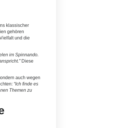
ns klassischer
rien gehören
ielfalt und die
ielen im Spinnando.
anspricht.”
Diese
, sondern auch wegen
ichten:
“Ich finde es
edenen Themen zu
e