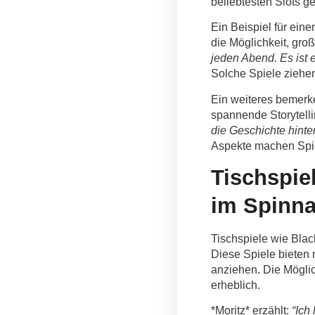
beliebtesten Slots g
Ein Beispiel für ein
die Möglichkeit, gro
jeden Abend. Es ist 
Solche Spiele ziehen
Ein weiteres bemerke
spannende Storytelli
die Geschichte hinter
Aspekte machen Spie
Tischspiel
im Spinn
Tischspiele wie Bla
Diese Spiele bieten 
anziehen. Die Möglic
erheblich.
*Moritz* erzählt:
“Ich