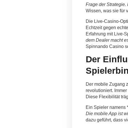
Frage der Strategie.
Wissen, was sie für 
Die Live-Casino-Opti
Echtzeit gegen echte
Erfahrung mit Live-S
dem Dealer macht es
Spinnando Casino so 
Der Einfl
Spielerbi
Der mobile Zugang z
revolutioniert. Imme
Diese Flexibilität tr
Ein Spieler namens 
Die mobile App ist w
dazu geführt, dass v