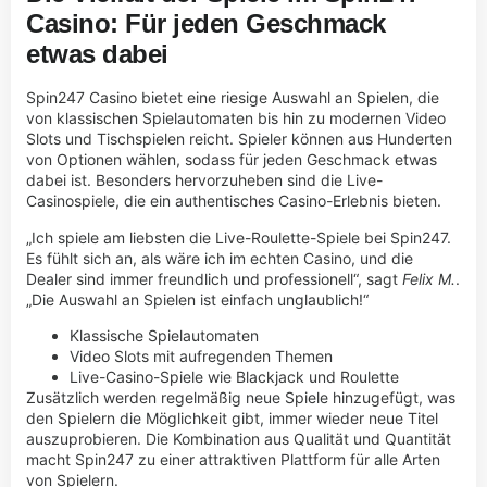
Casino: Für jeden Geschmack
etwas dabei
Spin247 Casino bietet eine riesige Auswahl an Spielen, die
von klassischen Spielautomaten bis hin zu modernen Video
Slots und Tischspielen reicht. Spieler können aus Hunderten
von Optionen wählen, sodass für jeden Geschmack etwas
dabei ist. Besonders hervorzuheben sind die Live-
Casinospiele, die ein authentisches Casino-Erlebnis bieten.
„Ich spiele am liebsten die Live-Roulette-Spiele bei Spin247.
Es fühlt sich an, als wäre ich im echten Casino, und die
Dealer sind immer freundlich und professionell“, sagt
Felix M.
.
„Die Auswahl an Spielen ist einfach unglaublich!“
Klassische Spielautomaten
Video Slots mit aufregenden Themen
Live-Casino-Spiele wie Blackjack und Roulette
Zusätzlich werden regelmäßig neue Spiele hinzugefügt, was
den Spielern die Möglichkeit gibt, immer wieder neue Titel
auszuprobieren. Die Kombination aus Qualität und Quantität
macht Spin247 zu einer attraktiven Plattform für alle Arten
von Spielern.