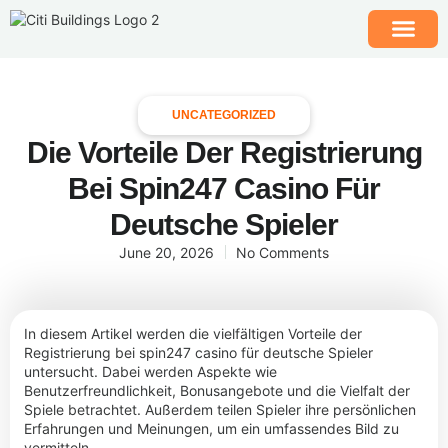
What We Do
Contact us
UNCATEGORIZED
Die Vorteile Der Registrierung
Bei Spin247 Casino Für
Deutsche Spieler
June 20, 2026
No Comments
In diesem Artikel werden die vielfältigen Vorteile der
Registrierung bei
spin247 casino
für deutsche Spieler
untersucht. Dabei werden Aspekte wie
Benutzerfreundlichkeit, Bonusangebote und die Vielfalt der
Spiele betrachtet. Außerdem teilen Spieler ihre persönlichen
Erfahrungen und Meinungen, um ein umfassendes Bild zu
vermitteln.