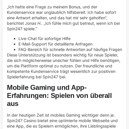
„Ich hatte eine Frage zu meinem Bonus, und der
Kundenservice war unglaublich hilfsbereit. Ich habe sofort
eine Antwort erhalten, und das hat mir sehr geholfen“,
berichtet
Jonas H.
. „Ich fühle mich gut betreut, wenn ich bei
Spin247 spiele.“
Live-Chat für sofortige Hilfe
E-Mail-Support für detaillierte Anfragen
FAQ-Bereich für schnelle Antworten auf häufige Fragen
Diese Unterstützung ist besonders wichtig für neue Spieler,
die sich möglicherweise unsicher fühlen und Hilfe benötigen,
um die Plattform optimal zu nutzen. Der freundliche und
kompetente Kundenservice trägt wesentlich zur positiven
Spielerfahrung bei Spin247 bei.
Mobile Gaming und App-
Erfahrungen: Spielen von überall
aus
In der heutigen Zeit ist mobiles Gaming wichtiger denn je.
Spin247 Casino bietet eine optimierte mobile Webseite und
eine App, die es Spielern ermöglichen, ihre Lieblingsspiele